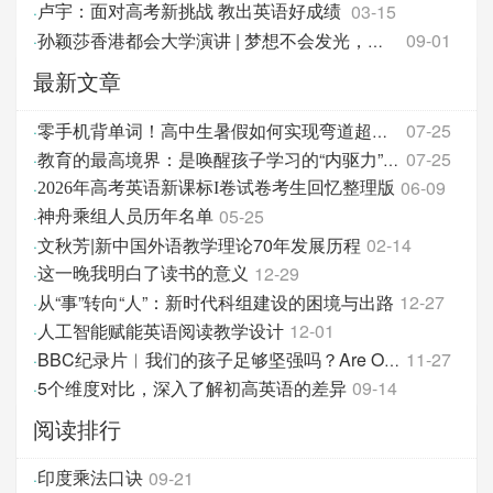
03-15
·
卢宇：面对高考新挑战 教出英语好成绩
09-01
·
孙颖莎香港都会大学演讲 | 梦想不会发光，发光的是追梦的你！
最新文章
07-25
·
零手机背单词！高中生暑假如何实现弯道超车？
07-25
·
教育的最高境界：是唤醒孩子学习的“内驱力”，方法
06-09
·
2026年高考英语新课标I卷试卷考生回忆整理版
05-25
·
神舟乘组人员历年名单
文秋芳|新中国外语教学理论70年发展历程
02-14
·
12-29
·
这一晚我明白了读书的意义
从“事”转向“人”：新时代科组建设的困境与出路
12-27
·
人工智能赋能英语阅读教学设计
12-01
·
11-27
·
BBC纪录片︱我们的孩子足够坚强吗？Are Our Kids To
5个维度对比，深入了解初高英语的差异
09-14
·
阅读排行
09-21
·
印度乘法口诀