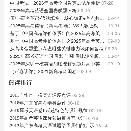
中国考试：2026年高考全国卷英语试题评析
07-28
·
2026年高考英语全国卷试题评析
06-10
·
02-14
·
历年-高考英语-语法填空：核心知识+考点共性+真题汇
10-31
·
2025年高考英语（新高考I卷）VS人教版教材的话题
09-05
·
基于《中国高考评价体系》的2025年高考英语试题分析
09-03
·
基于《中国高考评价体系》之2025年高考英语试题分析
从高考命题重点考查哪些关键能力谈如何备考
06-28
·
06-24
·
2025年高考英语全国I卷和全国II卷比较分析报告
03-10
·
2025年深圳一模英语阅读理解试题对高中英语教学的促
（试卷讲评）2021新高考全国卷I
02-06
·
阅读排行
03-28
·
2011广州市一模英语深度点评
06-18
·
2018年广东省高考学科点评
02-15
·
2010高考英语卷II试题特色与设计规律
07-19
·
2015年高考英语课标卷语篇填空联评
06-14
·
2012年广东高考英语试题给予我们的启示