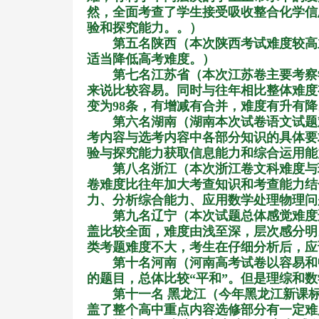
然，全面考查了学生接受吸收整合化学信
验和探究能力。。）
第五名陕西（本次陕西考试难度较高
适当降低高考难度。）
第七名江苏省（本次江苏卷主要考察
来说比较容易。同时与往年相比整体难度
变为
98
条，有增减有合并，难度有升有降
第六名湖南（湖南本次试卷语文试题
考内容与选考内容中各部分知识的具体要
验与探究能力获取信息能力和综合运用能
第八名浙江（本次浙江卷文科难度与
卷难度比往年加大考查知识和考查能力结
力、分析综合能力、应用数学处理物理问
第九名辽宁（本次试题总体感觉难度
盖比较全面，难度由浅至深，层次感分明
类考题难度不大，考生在仔细分析后，应
第十名河南（河南高考试卷以容易和
的题目，总体比较
“
平和
”
。但是理综和数
第十一名 黑龙江（今年黑龙江新课
盖了整个高中重点内容选修部分有一定难