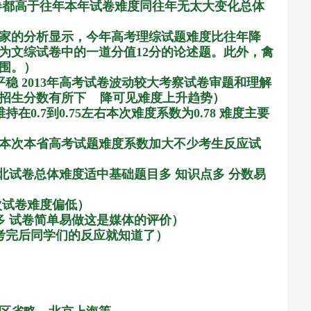
卷都高于往年本年试卷难度同往年无太大变化总体
家的分析显示，今年高考理综试题难度比往年降
为文综试卷中的一道分值
12
分的论述题。此外，禽
围。）
平稳
2013
年高考试卷波动较大考察试卷审题和理解
招生分数有所下
降可见难度上升趋势）
维持在
0.7
到
0.75
左右本次难度系数为
0.78
难度主要
本次本省高考试题难度系数加大不少考生反应试
河北试卷总体难度适中基础题目多 知识点多 分数易
次试卷难度偏低）
多 试卷简单易做这是媒体的评价）
学考完后同学们的反应就知道了）