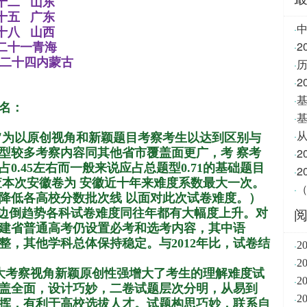
十二
山东
十五
广东
·
十八
山西
二十一青海
2
·
二十四内蒙古
·
·
·
名：
·
·
旨为以原创视角和新颖题目考察考生以达到区别与
型较多考察内容同其他省市覆盖面更广，考 察考
·
占
0.45
左右而一般来说应占总题型
0.71
的基础题目
·
查本次安徽卷为 安徽近十年来难度系数最大一次。
（
·
降低各高校分数批次线 以面对此次试卷难度。）
一边倒趋势各科试卷难度同往年都有大幅度上升。对
建省普通高考仍设置必考和选考内容，其中语
整，其他学科总体保持稳定。与
2012
年比，试卷结
·
2
·
2
度大考察视角新颖原创性强增大了考生的理解难度试
·
2
盖全面，设计巧妙，二卷试题层次分明，从易到
·
2
挥，有利于高校选拔人才。试题构思巧妙，联系自