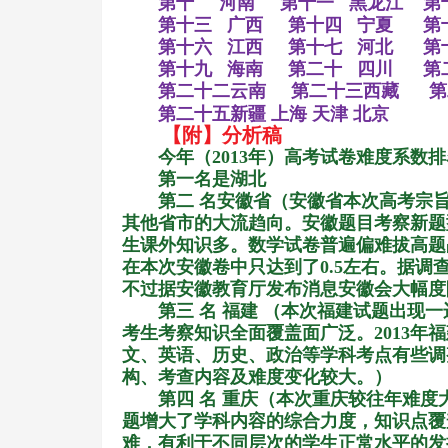
第十
河南
第十一
黑龙江
第
第十三
广西
第十四
宁夏
第
第十六
江西
第十七
河北
第
第十九
海南
第二十
四川
第
第二十二云南
第二十三西藏
第
第二十五新疆
上海
天津
北京
【附】分析稿
今年（
2013
年）高考试卷难度系数排
第一名是湖北
第二 名安徽省（安徽省本次高考宗
其他省市的大流趋向。安徽题目考察新题
生课外知识多。数学试卷普遍偏难拔高题
在本次安徽卷中只达到了
0.5
左右。据调
不过据安徽教育厅发布消息安徽会大幅度
第三 名 福建 （本次福建试题出现
考生考察知识全面覆盖面广泛。
2013
年福
文、英语、历史、政治等学科考点有些调
构、考查内容及难度变化较大。）
第四 名 重庆（本次重庆较往年难
题增大了学科内容的综合力度，知识点覆
难，有利于不同层次的学生正常水平的发