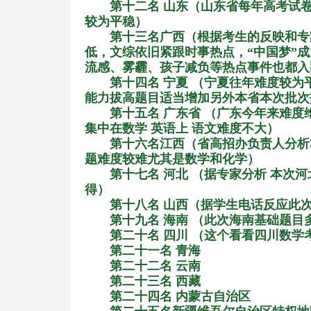
第十二名 山东（山东省每年高考试
较为平稳）
第十三名广西（根据考生的反映和专
低，文综依旧紧跟时事热点，
“
中国梦
”
成
流感、雾霾、孩子减负等热点事件也都入
第十四名 宁夏 （宁夏往年难度较为
能力拔高题目适当增加另外本省本次批次
第十五名 广东省 （广东今年来难度
集中在数学 英语上 语文难度不大）
第十六名江西（省高招办负责人分析
题难度较难尤其是数学和化学）
第十七名 河北 （据专家分析 本次
得）
第十八名 山西（据学生电话反应此
第十九名 海南 （此次海南基础题目
第二十名 四川 （这个看看四川数
第二十一名 青海
第二十二名 云南
第二十三名 西藏
第二十四名 内蒙古自治区