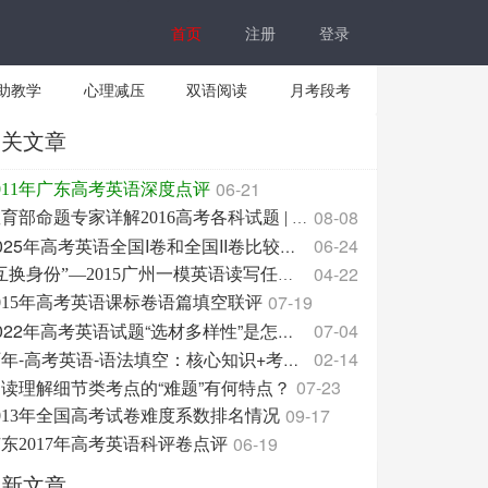
首页
注册
登录
助教学
心理减压
双语阅读
月考段考
相关文章
06-21
011年广东高考英语深度点评
08-08
教育部命题专家详解2016高考各科试题 | 附2017高考各科备考启示！
06-24
2025年高考英语全国I卷和全国II卷比较分析报告
04-22
“互换身份”—2015广州一模英语读写任务之我见
07-19
015年高考英语课标卷语篇填空联评
07-04
2022年高考英语试题“选材多样性”是怎么体现的？
02-14
历年-高考英语-语法填空：核心知识+考点共性+真题汇编
读理解细节类考点的“难题”有何特点？
07-23
09-17
013年全国高考试卷难度系数排名情况
06-19
东2017年高考英语科评卷点评
最新文章