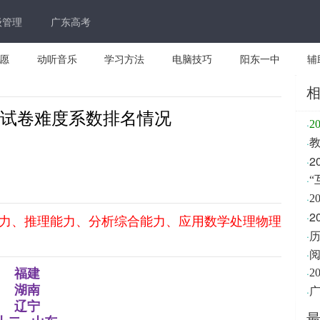
级管理
广东高考
愿
动听音乐
学习方法
电脑技巧
阳东一中
辅
高考试卷难度系数排名情况
·
2
·
·
·
·
2
·
力、推理能力、分析综合能力、应用数学处理物理
·
阅
·
福建
·
2
湖南
·
广
辽宁