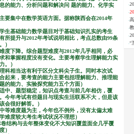
·
2
息的能力、分析问题和解决问 题的能力、化学实
·
主要集中在数学英语方面。据称陕西会在
2014
年
·
·
学生基础能力数学题目对于基础知识扎实的考生
·
2
有所提升与
2012
年考试说明相比，考点总数由
99
条
·
。）
难度下降。综合题型难度与
2012
年几乎相同，必
求和掌握程度没有变化。主要考察学生理解能力实
力。）
理科相当这有利于区分文科尖子生。同时本次试
合起来，要考查的能力主要包括理解能力、推理能
题的能力、实验探究能力五个方面）
适中、题型稳定，知识点考查与前几年相仿，覆
。今年考试有些题目与现实生活联系不大，但是该
该会很好解答。）
中等难度题为主，今年也不例外，没有太偏太难
学难度较大考生考试状况不理想）
标卷结构与去年整体变化不大知识覆盖面全几乎覆
度）