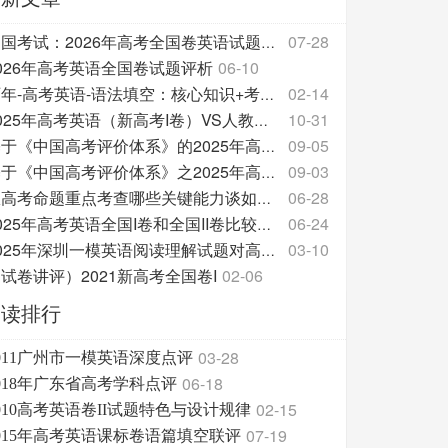
07-28
中国考试：2026年高考全国卷英语试题评析
026年高考英语全国卷试题评析
06-10
02-14
历年-高考英语-语法填空：核心知识+考点共性+真题汇
10-31
2025年高考英语（新高考I卷）VS人教版教材的话题
09-05
基于《中国高考评价体系》的2025年高考英语试题分析
09-03
基于《中国高考评价体系》之2025年高考英语试题分析
06-28
从高考命题重点考查哪些关键能力谈如何备考
06-24
2025年高考英语全国I卷和全国II卷比较分析报告
03-10
2025年深圳一模英语阅读理解试题对高中英语教学的促
试卷讲评）2021新高考全国卷I
02-06
阅读排行
03-28
011广州市一模英语深度点评
06-18
018年广东省高考学科点评
02-15
010高考英语卷II试题特色与设计规律
07-19
015年高考英语课标卷语篇填空联评