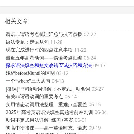
相关文章
07-22
·
谓语非谓语考点梳理汇总与技巧点拨
11-28
·
语法专题：定语从句
11-22
·
现在完成进行时的四点注意事项
最近五年高考动词——谓语考点汇编
06-24
·
09-17
·
探求语法填空和短文改错应试技巧和方法
03-12
·
浅析before和until的区别
04-13
·
一个“where”三大从句
[微课]非谓语动词详解：不定式、动名词
03-27
·
06-14
·
有关非谓语动词的重要考点
实用情态动词用法整理，重难点全覆盖
06-15
·
2025年高考英语语法填空真题考前冲刺训
06-04
·
动词不定式用法详解+练习+答案
06-01
·
初高中衔接课——高一英语时态、语态
09-19
·