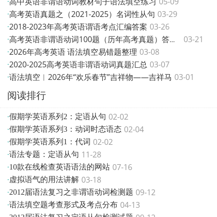
高中英语非谓语动词教材句子语法填空练习
05-09
·
高考英语真题之（2021-2025）名词性从句
03-29
·
2018-2023年高考英语谓语考点汇编答案
03-26
·
03-21
·
高考英语非谓语动词100题（历年高考真题）答案版
2026年高考英语 语法填空易错题整理
03-08
·
2020-2025高考英语非谓语动词真题汇总
03-07
·
语法填空︱2026年“欢乐春节”吉祥物——吉祥马
03-01
·
阅读排行
02-02
·
假期学英语系列2：定语从句
02-04
·
假期学英语系列3：动词时态语态
02-02
·
假期学英语系列1：代词
11-28
·
语法专题：定语从句
07-16
·
10款在线检查英语语法的网站
03-18
·
虚拟语气的用法讲解
09-12
·
2012届语法复习之非谓语动词检测题
04-13
·
语法填空题考查形式及考点分布