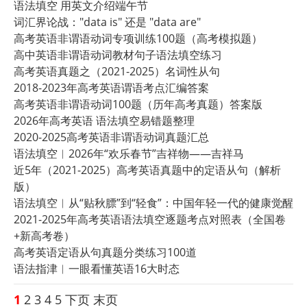
语法填空 用英文介绍端午节
词汇界论战："data is" 还是 "data are"
高考英语非谓语动词专项训练100题（高考模拟题）
高中英语非谓语动词教材句子语法填空练习
高考英语真题之（2021-2025）名词性从句
2018-2023年高考英语谓语考点汇编答案
高考英语非谓语动词100题（历年高考真题）答案版
2026年高考英语 语法填空易错题整理
2020-2025高考英语非谓语动词真题汇总
语法填空︱2026年“欢乐春节”吉祥物——吉祥马
近5年（2021-2025）高考英语真题中的定语从句（解析
版）
语法填空︱从“贴秋膘”到“轻食”：中国年轻一代的健康觉醒
2021-2025年高考英语语法填空逐题考点对照表（全国卷
+新高考卷）
高考英语定语从句真题分类练习100道
语法指津︱一眼看懂英语16大时态
1
2
3
4
5
下页
末页