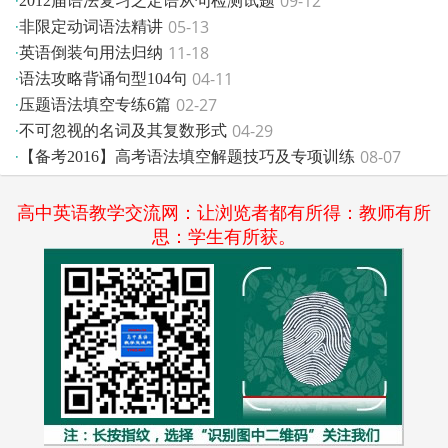
09-12
·
2012届语法复习之定语从句检测试题
05-13
·
非限定动词语法精讲
11-18
·
英语倒装句用法归纳
04-11
·
语法攻略背诵句型104句
02-27
·
压题语法填空专练6篇
04-29
·
不可忽视的名词及其复数形式
08-07
·
【备考2016】高考语法填空解题技巧及专项训练
高中英语教学交流网：让浏览者都有所得：教师有所
思：学生有所获。