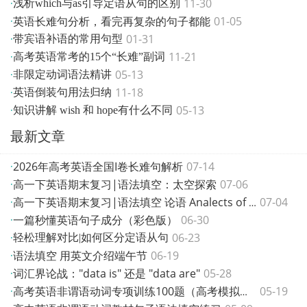
11-30
·
浅析which与as引导定语从句的区别
英语长难句分析，看完再复杂的句子都能
01-05
·
01-31
·
带宾语补语的常用句型
11-21
·
高考英语常考的15个“长难”副词
05-13
·
非限定动词语法精讲
11-18
·
英语倒装句用法归纳
05-13
·
知识讲解 wish 和 hope有什么不同
最新文章
2026年高考英语全国I卷长难句解析
07-14
·
高一下英语期末复习|语法填空：太空探索
07-06
·
07-04
·
高一下英语期末复习|语法填空 论语 Analects of Con
一篇秒懂英语句子成分（彩色版）
06-30
·
06-23
·
轻松理解对比|如何区分定语从句
语法填空 用英文介绍端午节
06-19
·
词汇界论战："data is" 还是 "data are"
05-28
·
05-19
·
高考英语非谓语动词专项训练100题（高考模拟题）