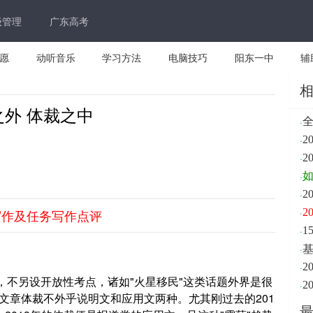
级管理
广东高考
愿
动听音乐
学习方法
电脑技巧
阳东一中
辅
之外 体裁之中
·
全
·
2
·
2
·
如
·
2
·
写作及任务写作点评
·
1
·
·
2
另设开放性考点，诸如"火星移民"这类话题外界是很
·
2
的文章体裁不外乎说明文和应用文两种。尤其刚过去的201