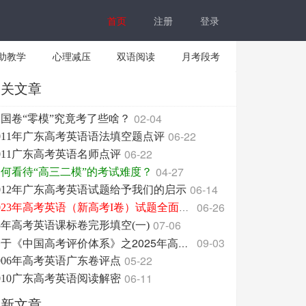
首页
注册
登录
助教学
心理减压
双语阅读
月考段考
相关文章
02-04
国卷“零模”究竟考了些啥？
06-22
011年广东高考英语语法填空题点评
06-22
011广东高考英语名师点评
04-27
何看待“高三二模”的考试难度？
06-14
012年广东高考英语试题给予我们的启示
06-26
2023年高考英语（新高考I卷）试题全面测评
07-06
5年高考英语课标卷完形填空(一)
09-03
基于《中国高考评价体系》之2025年高考英语试题分析与反思1
05-22
006年高考英语广东卷评点
06-11
010广东高考英语阅读解密
最新文章