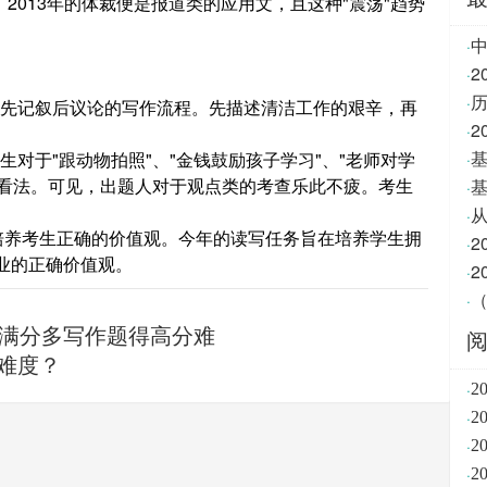
，2013年的体裁便是报道类的应用文，且这种"震荡"趋势
·
2
·
·
，先记叙后议论的写作流程。先描述清洁工作的艰辛，再
·
了考生对于"跟动物拍照"、"金钱鼓励孩子学习"、"老师对学
·
的看法。可见，出题人对于观点类的考查乐此不疲。考生
·
·
养考生正确的价值观。今年的读写任务旨在培养学生拥
·
业的正确价值观。
·
（
·
满分多写作题得高分难
难度？
·
2
·
2
·
2
·
2