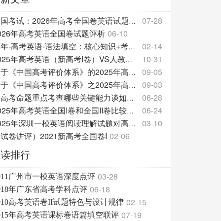
07-28
中国考试：2026年高考全国卷英语试题评析
026年高考英语全国卷试题评析
06-10
02-14
历年-高考英语-语法填空：核心知识+考点共性+真题汇
10-31
2025年高考英语（新高考I卷）VS人教版教材的话题
09-05
基于《中国高考评价体系》的2025年高考英语试题分析
09-03
基于《中国高考评价体系》之2025年高考英语试题分析
06-28
从高考命题重点考查哪些关键能力谈如何备考
06-24
2025年高考英语全国I卷和全国II卷比较分析报告
03-10
2025年深圳一模英语阅读理解试题对高中英语教学的促
试卷讲评）2021新高考全国卷I
02-06
阅读排行
03-28
011广州市一模英语深度点评
06-18
018年广东省高考学科点评
02-15
010高考英语卷II试题特色与设计规律
07-19
015年高考英语课标卷语篇填空联评