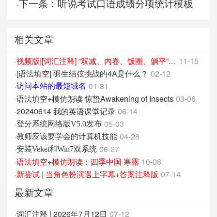
下一条：听说考试口语成绩分项统计模板
·
相关文章
11-15
·
视频版|[词汇注释] “双减、内卷、饭圈、躺平”怎么翻译？
[语法填空] 羽生结弦挑战的4A是什么？
02-12
·
01-31
·
访问本站的最短域名
语法填空+模仿朗读 惊蛰Awakening of Insects
03-06
·
20240614 我的英语课堂记录
06-14
·
05-03
·
登分系统网络版V5.0发布
04-28
·
教师应该要学会的计算机技能
06-27
·
安装Veket和Win7双系统
语法填空+模仿朗读：四季中国 寒露
10-08
·
新尝试 | 当角色扮演遇上字幕+答案注释版
07-14
·
最新文章
词汇注释 | 2026年7月12日
07-12
·