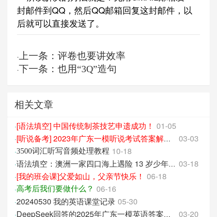
封邮件到QQ，然后QQ邮箱回复这封邮件，以
后就可以直接发送了。
上一条：评卷也要讲效率
·
下一条：也用“3Q”造句
·
相关文章
[语法填空] 中国传统制茶技艺申遗成功！
01-05
·
03-03
·
[听说备考] 2023年广东一模听说考试答案解析版
10-18
·
3500词汇听写音频处理教程
03-18
·
语法填空：澳洲一家四口海上遇险 13 岁少年游泳求救创生命奇迹
[我的班会课]父爱如山，父亲节快乐！
06-18
·
06-16
·
高考后我们要做什么？
20240530 我的英语课堂记录
05-30
·
03-20
·
DeepSeek回答的2025年广东一模英语答案详解