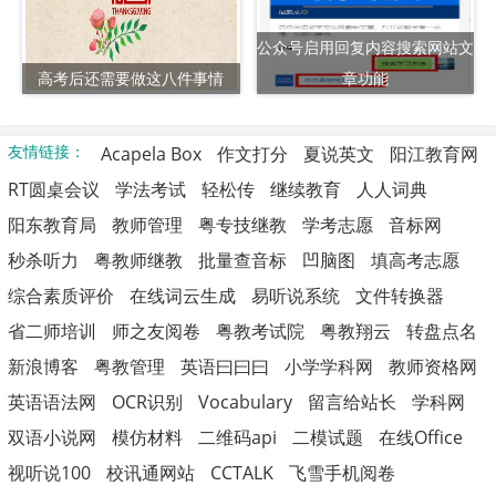
公众号启用回复内容搜索网站文
高考后还需要做这八件事情
章功能
友情链接：
Acapela Box
作文打分
夏说英文
阳江教育网
RT圆桌会议
学法考试
轻松传
继续教育
人人词典
阳东教育局
教师管理
粤专技继教
学考志愿
音标网
秒杀听力
粤教师继教
批量查音标
凹脑图
填高考志愿
综合素质评价
在线词云生成
易听说系统
文件转换器
省二师培训
师之友阅卷
粤教考试院
粤教翔云
转盘点名
新浪博客
粤教管理
英语曰曰曰
小学学科网
教师资格网
英语语法网
OCR识别
Vocabulary
留言给站长
学科网
双语小说网
模仿材料
二维码api
二模试题
在线Office
视听说100
校讯通网站
CCTALK
飞雪手机阅卷